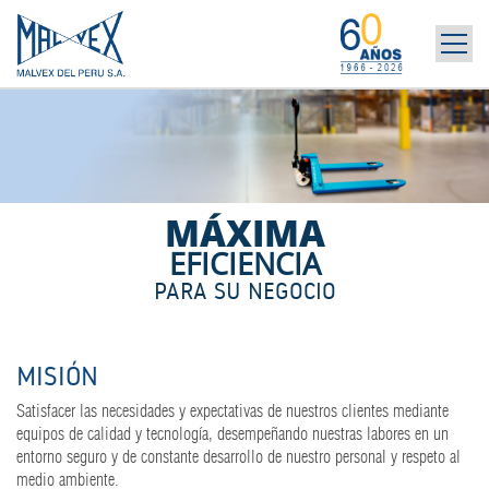
INICIO
965 394 698
LA EMPRESA
MARCAS
PRODUCTOS
MÁXIMA
POST-VENTA | ALQUILER
EFICIENCIA
NOTICIAS
PARA SU NEGOCIO
CONTÁCTANOS
MISIÓN
Satisfacer las necesidades y expectativas de nuestros clientes mediante
equipos de calidad y tecnología, desempeñando nuestras labores en un
entorno seguro y de constante desarrollo de nuestro personal y respeto al
medio ambiente.