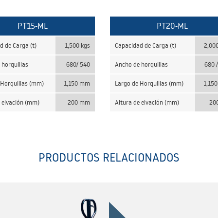
PT15-ML
PT20-ML
d de Carga (t)
1,500 kgs
Capacidad de Carga (t)
2,00
 horquillas
680/ 540
Ancho de horquillas
680 
 Horquillas (mm)
1,150 mm
Largo de Horquillas (mm)
1,15
e elvación (mm)
200 mm
Altura de elvación (mm)
20
PRODUCTOS RELACIONADOS