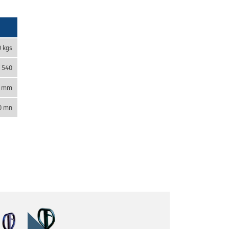
0 kgs
/ 540
0 mm
0 mn