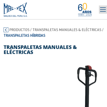
INICIO
965 394 698
PRODUCTOS
/
TRANSPALETAS MANUALES & ELÉCTRICAS
/
LA EMPRESA
TRANSPALETAS HÍBRIDAS
MARCAS
PRODUCTOS
TRANSPALETAS MANUALES &
ELÉCTRICAS
POST-VENTA | ALQUILER
NOTICIAS
CONTÁCTANOS