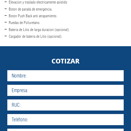
Elevacion y traslado electricamente asistido
Boton de parada de emergencia.
Boton Push Back anti atrapamiento.
Ruedas de Poliuretano.
Bateria de Litio de larga duracion (opcional).
Cargador de bateria de Litio (opcional).
COTIZAR