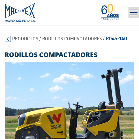
INICIO
965 394 698
PRODUCTOS
/
RODILLOS COMPACTADORES
/
RD45-140
LA EMPRESA
MARCAS
RODILLOS COMPACTADORES
PRODUCTOS
POST-VENTA | ALQUILER
NOTICIAS
CONTÁCTANOS