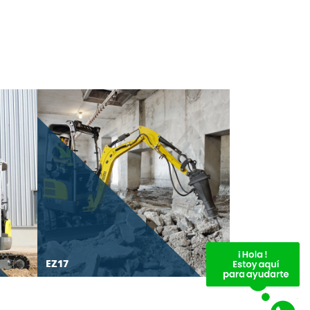
EZ17
ET75