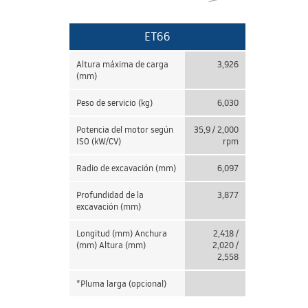
ET66
Altura máxima de carga
3,926
(mm)
Peso de servicio (kg)
6,030
Potencia del motor según
35,9 / 2,000
ISO (kW/CV)
rpm
Radio de excavación (mm)
6,097
Profundidad de la
3,877
excavación (mm)
Longitud (mm) Anchura
2,418 /
(mm) Altura (mm)
2,020 /
2,558
*Pluma larga (opcional)