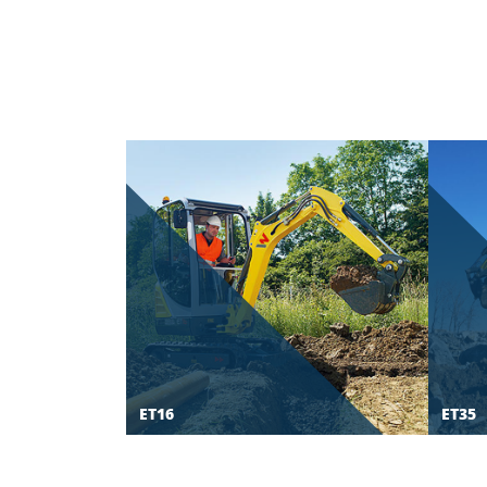
ET16
ET35