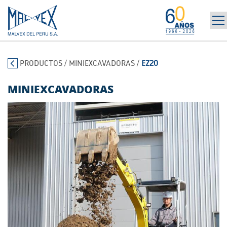
INICIO
965 394 698
PRODUCTOS
/
MINIEXCAVADORAS
/
EZ20
LA EMPRESA
MARCAS
MINIEXCAVADORAS
PRODUCTOS
POST-VENTA | ALQUILER
NOTICIAS
CONTÁCTANOS