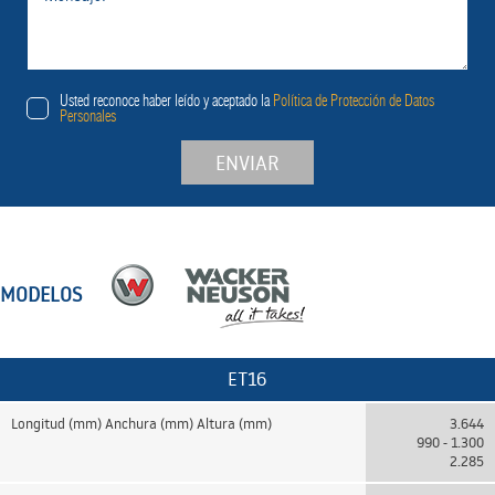
Usted reconoce haber leído y aceptado la
Política de Protección de Datos
Personales
ENVIAR
MODELOS
ET16
Longitud (mm) Anchura (mm) Altura (mm)
3.644
990 - 1.300
2.285