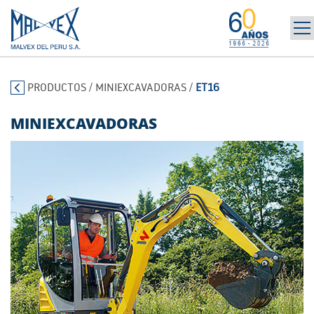
INICIO
965 394 698
PRODUCTOS
/
MINIEXCAVADORAS
/
ET16
LA EMPRESA
MARCAS
MINIEXCAVADORAS
PRODUCTOS
POST-VENTA | ALQUILER
NOTICIAS
CONTÁCTANOS