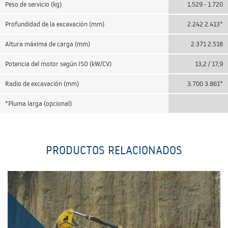
Peso de servicio (kg)
1.529 - 1.720
Profundidad de la excavación (mm)
2.242 2.413*
Altura máxima de carga (mm)
2.371 2.518
Potencia del motor según ISO (kW/CV)
13,2 / 17,9
Radio de excavación (mm)
3.700 3.861*
*Pluma larga (opcional)
PRODUCTOS RELACIONADOS