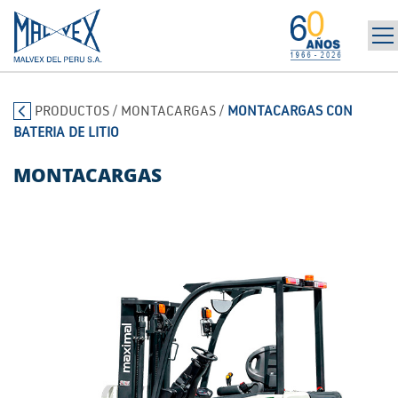
INICIO
965 394 698
PRODUCTOS
/
MONTACARGAS
/
MONTACARGAS CON
LA EMPRESA
BATERIA DE LITIO
MARCAS
PRODUCTOS
MONTACARGAS
POST-VENTA | ALQUILER
NOTICIAS
CONTÁCTANOS