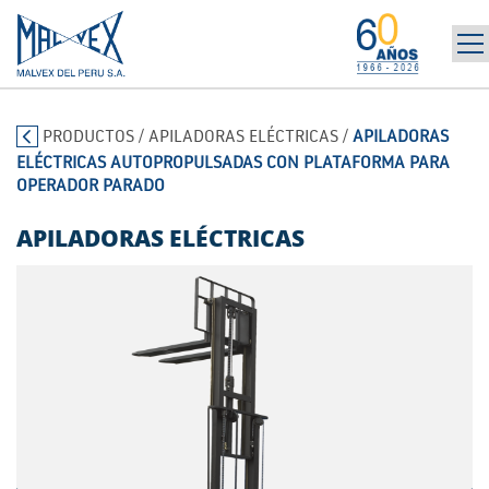
INICIO
965 394 698
PRODUCTOS
/
APILADORAS ELÉCTRICAS
/
APILADORAS
LA EMPRESA
ELÉCTRICAS AUTOPROPULSADAS CON PLATAFORMA PARA
MARCAS
OPERADOR PARADO
PRODUCTOS
APILADORAS ELÉCTRICAS
POST-VENTA | ALQUILER
NOTICIAS
CONTÁCTANOS