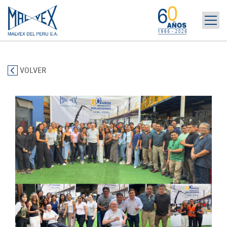
INICIO
965 394 698
LA EMPRESA
VOLVER
MARCAS
PRODUCTOS
POST-VENTA | ALQUILER
NOTICIAS
CONTÁCTANOS