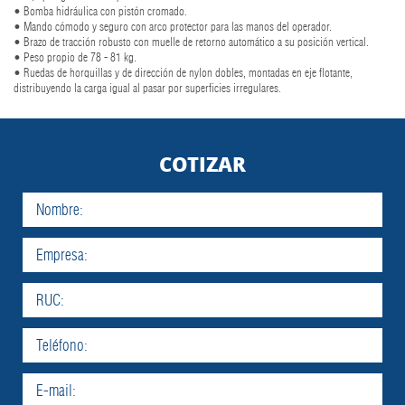
• Bomba hidráulica con pistón cromado.
• Mando cómodo y seguro con arco protector para las manos del operador.
• Brazo de tracción robusto con muelle de retorno automático a su posición vertical.
• Peso propio de 78 - 81 kg.
• Ruedas de horquillas y de dirección de nylon dobles, montadas en eje flotante,
distribuyendo la carga igual al pasar por superficies irregulares.
COTIZAR