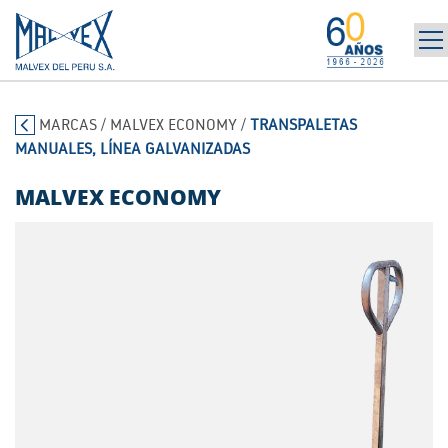
INICIO
965 394 698
MARCAS
/
MALVEX ECONOMY
/
TRANSPALETAS
LA EMPRESA
MANUALES, LÍNEA GALVANIZADAS
MARCAS
PRODUCTOS
MALVEX ECONOMY
POST-VENTA | ALQUILER
NOTICIAS
CONTÁCTANOS