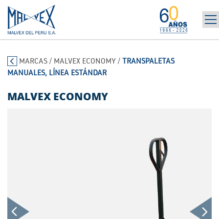
INICIO
965 394 698
MARCAS
/
MALVEX ECONOMY
/
TRANSPALETAS
LA EMPRESA
MANUALES, LÍNEA ESTÁNDAR
MARCAS
PRODUCTOS
MALVEX ECONOMY
POST-VENTA | ALQUILER
NOTICIAS
CONTÁCTANOS