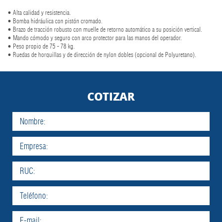
• Alta calidad y resistencia.
• Bomba hidráulica con pistón cromado.
• Brazo de tracción robusto con muelle de retorno automático a su posición vertical.
• Mando cómodo y seguro con arco protector para las manos del operador.
• Peso propio de 75 - 78 kg.
• Ruedas de horquillas y de dirección de nylon dobles (opcional de Polyuretano).
COTIZAR