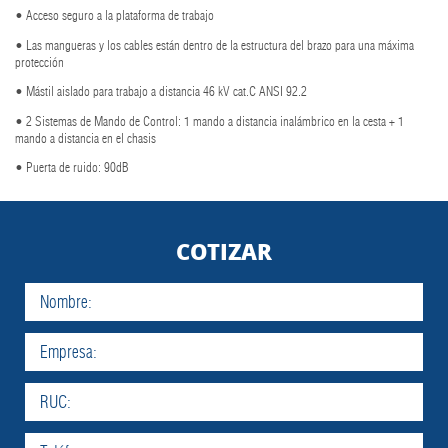
• Acceso seguro a la plataforma de trabajo
• Las mangueras y los cables están dentro de la estructura del brazo para una máxima
protección
• Mástil aislado para trabajo a distancia 46 kV cat.C ANSI 92.2
• 2 Sistemas de Mando de Control: 1 mando a distancia inalámbrico en la cesta + 1
mando a distancia en el chasis
• Puerta de ruido: 90dB
COTIZAR