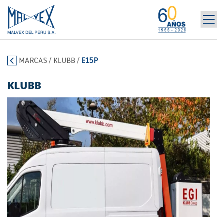
INICIO
965 394 698
MARCAS
/
KLUBB
/
E15P
LA EMPRESA
MARCAS
KLUBB
PRODUCTOS
POST-VENTA | ALQUILER
NOTICIAS
CONTÁCTANOS