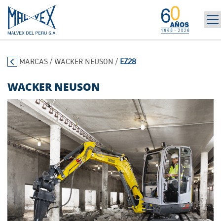
INICIO
965 394 698
MARCAS
/
WACKER NEUSON
/
EZ28
LA EMPRESA
MARCAS
WACKER NEUSON
PRODUCTOS
POST-VENTA | ALQUILER
NOTICIAS
CONTÁCTANOS