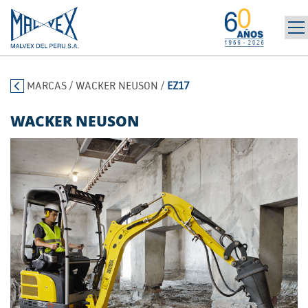
INICIO
965 394 698
MARCAS
/
WACKER NEUSON
/
EZ17
LA EMPRESA
MARCAS
WACKER NEUSON
PRODUCTOS
POST-VENTA | ALQUILER
NOTICIAS
CONTÁCTANOS