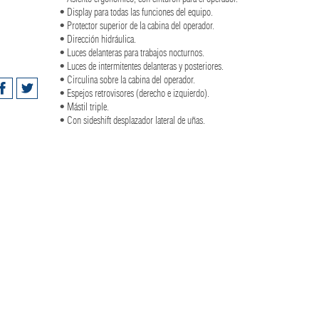
• Display para todas las funciones del equipo.
• Protector superior de la cabina del operador.
• Dirección hidráulica.
• Luces delanteras para trabajos nocturnos.
• Luces de intermitentes delanteras y posteriores.
• Circulina sobre la cabina del operador.
• Espejos retrovisores (derecho e izquierdo).
• Mástil triple.
• Con sideshift desplazador lateral de uñas.