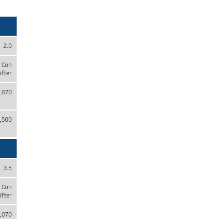
2.0
Con
ifter
.070
6,500
3.5
Con
ifter
,070