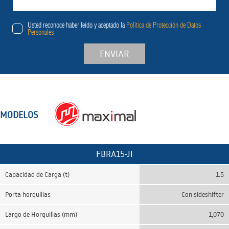
Usted reconoce haber leído y aceptado la
Política de Protección de Datos
Personales
ENVIAR
MODELOS
FBRA15-JI
Capacidad de Carga (t)
1.5
Porta horquillas
Con sideshifter
Largo de Horquillas (mm)
1,070