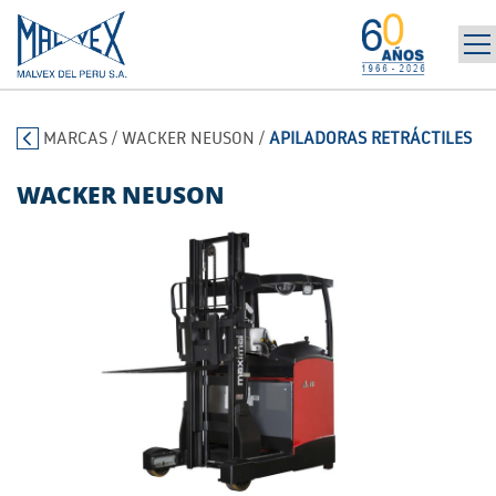
INICIO
965 394 698
MARCAS
/
WACKER NEUSON
/
APILADORAS RETRÁCTILES
LA EMPRESA
MARCAS
WACKER NEUSON
PRODUCTOS
POST-VENTA | ALQUILER
NOTICIAS
CONTÁCTANOS