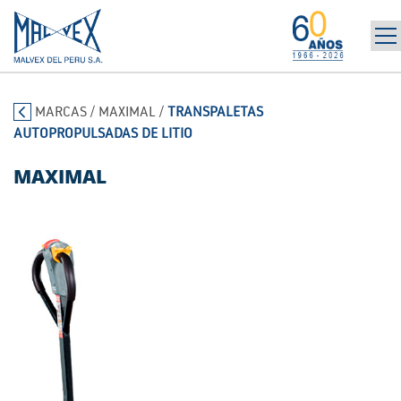
INICIO
965 394 698
MARCAS
/
MAXIMAL
/
TRANSPALETAS
LA EMPRESA
AUTOPROPULSADAS DE LITIO
MARCAS
PRODUCTOS
MAXIMAL
POST-VENTA | ALQUILER
NOTICIAS
CONTÁCTANOS