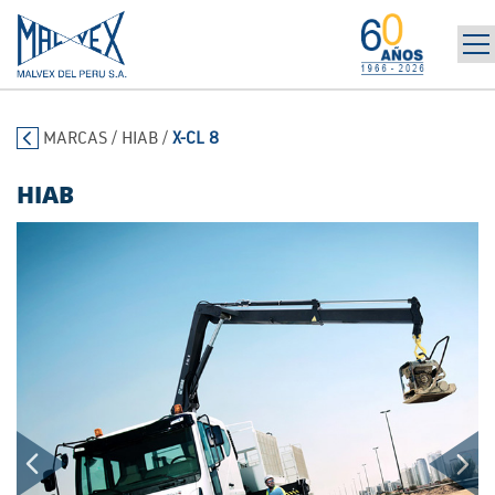
INICIO
965 394 698
MARCAS
/
HIAB
/
X-CL 8
LA EMPRESA
MARCAS
HIAB
PRODUCTOS
POST-VENTA | ALQUILER
NOTICIAS
CONTÁCTANOS