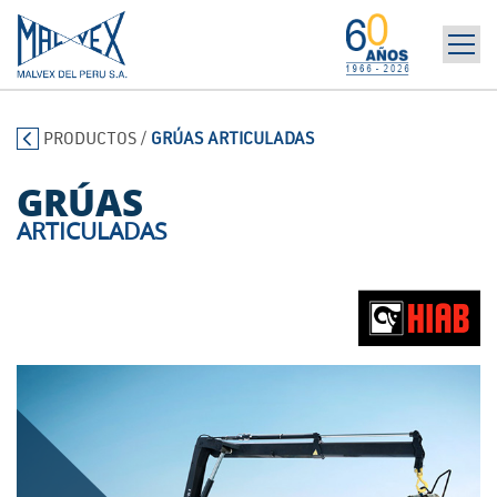
INICIO
965 394 698
PRODUCTOS
/
GRÚAS ARTICULADAS
LA EMPRESA
MARCAS
GRÚAS
PRODUCTOS
ARTICULADAS
POST-VENTA | ALQUILER
NOTICIAS
CONTÁCTANOS