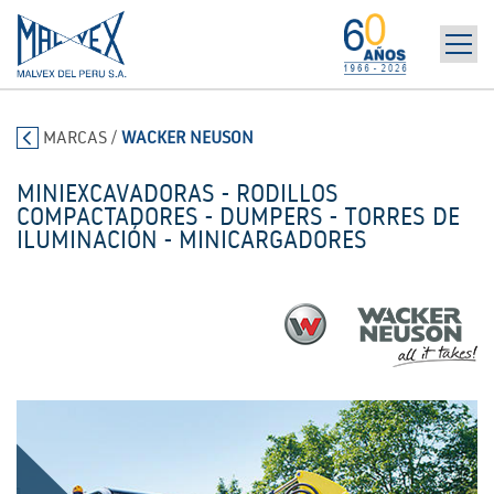
INICIO
965 394 698
MARCAS
/
WACKER NEUSON
LA EMPRESA
MARCAS
MINIEXCAVADORAS - RODILLOS
PRODUCTOS
COMPACTADORES - DUMPERS - TORRES DE
ILUMINACIÓN - MINICARGADORES
POST-VENTA | ALQUILER
NOTICIAS
CONTÁCTANOS